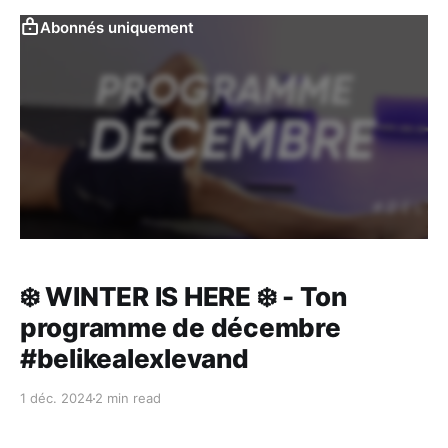
Abonnés uniquement
❄️ WINTER IS HERE ❄️ - Ton
programme de décembre
#belikealexlevand
1 déc. 2024
2 min read