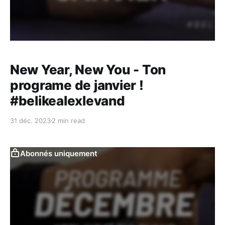
New Year, New You - Ton
programe de janvier !
#belikealexlevand
31 déc. 2023
2 min read
Abonnés uniquement