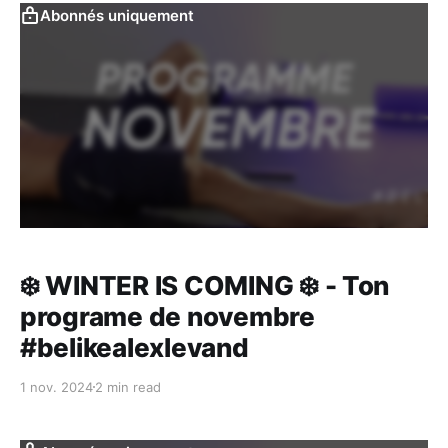
Abonnés uniquement
❄️ WINTER IS COMING ❄️ - Ton
programe de novembre
#belikealexlevand
1 nov. 2024
2 min read