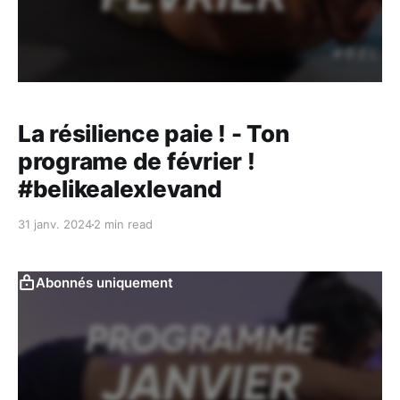
La résilience paie ! - Ton
programe de février !
#belikealexlevand
31 janv. 2024
2 min read
Abonnés uniquement