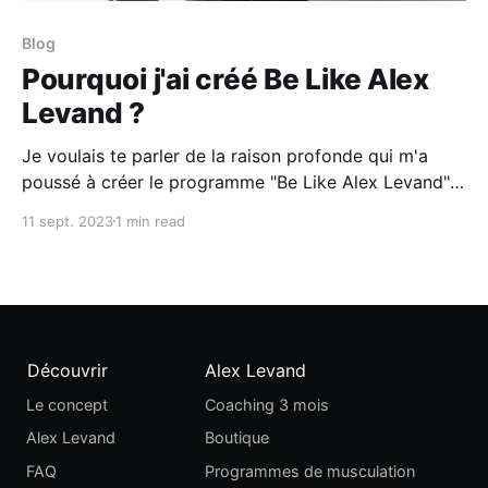
Blog
Pourquoi j'ai créé Be Like Alex
Levand ?
Je voulais te parler de la raison profonde qui m'a
poussé à créer le programme "Be Like Alex Levand".
Tout au long de mon parcours personnel et
11 sept. 2023
1 min read
professionnel, j'ai compris à quel point il est essentiel
d'être entouré de personnes inspirantes et
Découvrir
Alex Levand
Le concept
Coaching 3 mois
Alex Levand
Boutique
FAQ
Programmes de musculation