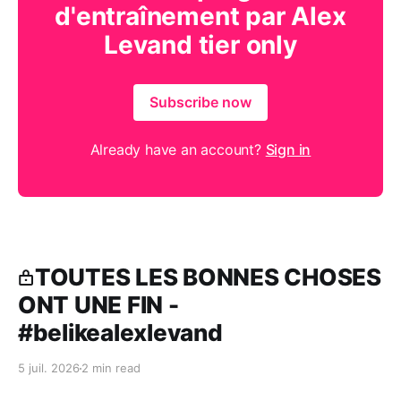
d'entraînement par Alex
Levand tier only
Subscribe now
Already have an account?
Sign in
TOUTES LES BONNES CHOSES
ONT UNE FIN -
#belikealexlevand
5 juil. 2026
2 min read