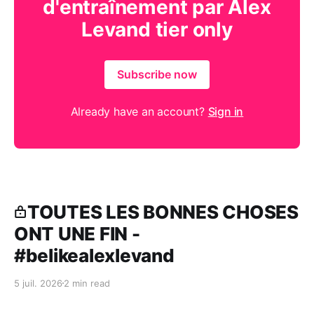
d'entraînement par Alex
Levand tier only
Subscribe now
Already have an account?
Sign in
TOUTES LES BONNES CHOSES
ONT UNE FIN -
#belikealexlevand
5 juil. 2026
2 min read